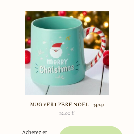
E
MUG VERT PERE NOEL – 34041
12.00
€
Achetez et