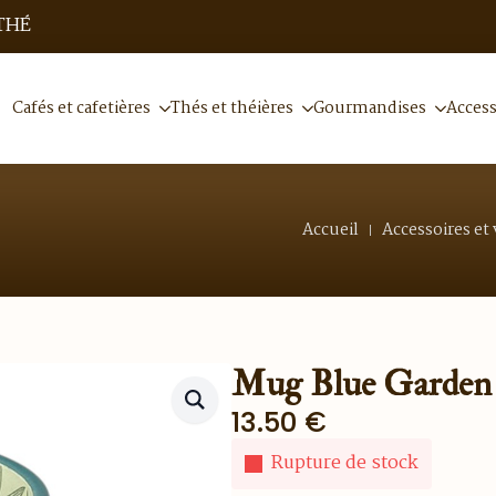
THÉ
Cafés et cafetières
Thés et théières
Gourmandises
Access
Accueil
Accessoires et 
Mug Blue Garden 
13.50
€
Rupture de stock