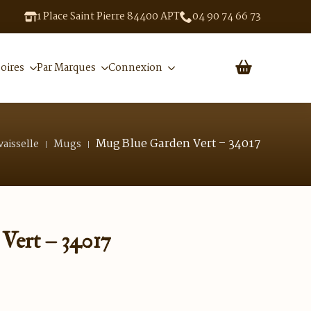
1 Place Saint Pierre 84400 APT
04 90 74 66 73
oires
Par Marques
Connexion
Mug Blue Garden Vert – 34017
vaisselle
Mugs
Vert – 34017