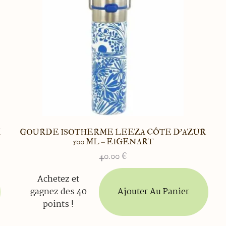
X
GOURDE ISOTHERME LEEZA CÔTE D’AZUR
500 ML – EIGENART
40.00
€
Achetez et
Ajouter Au Panier
gagnez des 40
points !