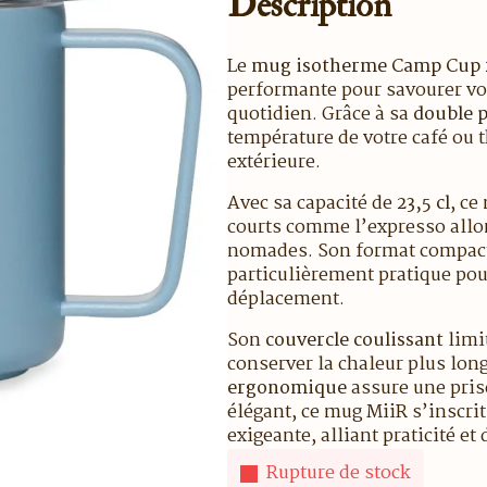
Description
Le
mug isotherme Camp Cup 2
performante pour savourer vo
quotidien. Grâce à sa
double p
température de votre café ou 
extérieure.
Avec sa capacité de
23,5 cl
, ce
courts comme l’expresso allon
nomades. Son format compact l
particulièrement pratique pou
déplacement.
Son
couvercle coulissant
limi
conserver la chaleur plus lon
ergonomique
assure une pris
élégant, ce mug MiiR s’inscri
exigeante, alliant praticité et
Rupture de stock