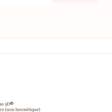
rmo 3D®
res (non hermétique)