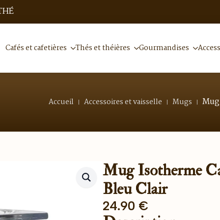
THÉ
Cafés et cafetières
Thés et théières
Gourmandises
Access
Mug 
Accueil
Accessoires et vaisselle
Mugs
Mug Isotherme Ca
Bleu Clair
24.90
€