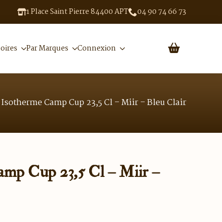
1 Place Saint Pierre 84400 APT
04 90 74 66 73
oires
Par Marques
Connexion
Isotherme Camp Cup 23,5 Cl – Miir – Bleu Clair
mp Cup 23,5 Cl – Miir –