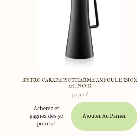
BISTRO CARAFE ISOTHERME AMPOULE INO
1.1L NOIR
49.90
€
Achetez et
Ajouter Au Panier
gagnez des 50
points !