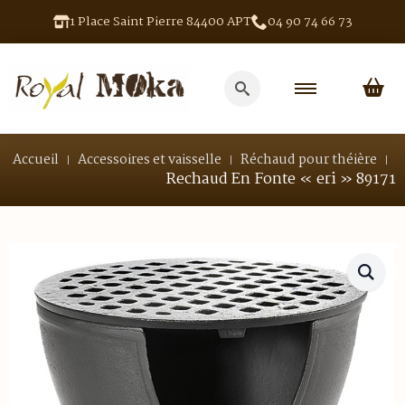
1 Place Saint Pierre 84400 APT
04 90 74 66 73
Search
for:
Accueil
Accessoires et vaisselle
Réchaud pour théière
Rechaud En Fonte « eri » 89171