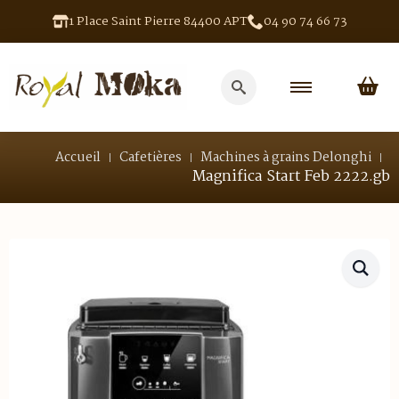
1 Place Saint Pierre 84400 APT
04 90 74 66 73
Search
for:
Accueil
Cafetières
Machines à grains Delonghi
Magnifica Start Feb 2222.gb