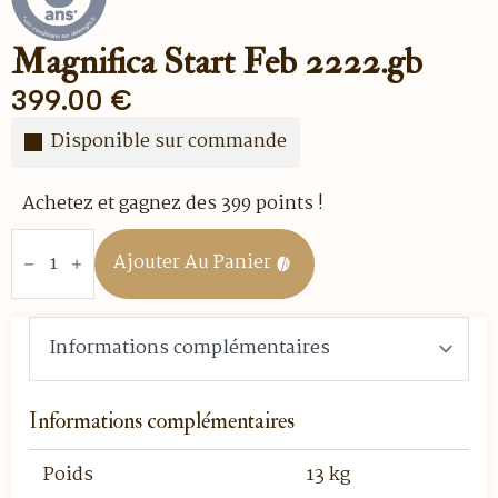
Magnifica Start Feb 2222.gb
399.00
€
Disponible sur commande
Achetez et gagnez des 399 points !
quantité
de
Ajouter Au Panier
MAGNIFICA
START
FEB
2222.GB
Informations complémentaires
Poids
13 kg