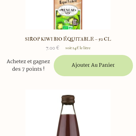
SIROP KIWI BIO ÉQUITABLE – 50 CL
7.00
€
soit 14€ le litre
Achetez et gagnez
Ajouter Au Panier
des 7 points !