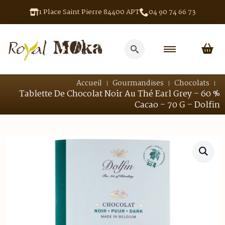
1 Place Saint Pierre 84400 APT
04 90 74 66 73
Search
for:
Accueil
Gourmandises
Chocolats
Tablette De Chocolat Noir Au Thé Earl Grey – 60 %
Cacao – 70 G – Dolfin