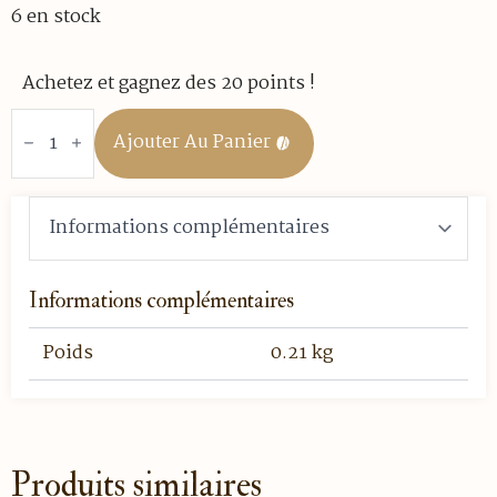
6 en stock
Achetez et gagnez des 20 points !
quantité
de
Ajouter Au Panier
Coffret
-
Happy
Dreams
n°624
-
1
boîte
métal
Informations complémentaires
garnie
+
1
Poids
0.21 kg
boule
à
thé
Produits similaires