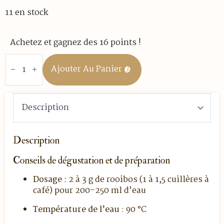
11 en stock
Achetez et gagnez des 16 points !
quantité
de
Ajouter Au Panier
Rooibos
-
Rooibos
de
Noël
-
Boite
en
métal
Description
100
gr
Conseils de dégustation et de préparation
vrac
-
Edition
Dosage
: 2 à 3 g de rooibos (1 à 1,5 cuillères à
2025
café) pour 200–250 ml d’eau
Température de l’eau
: 90 °C