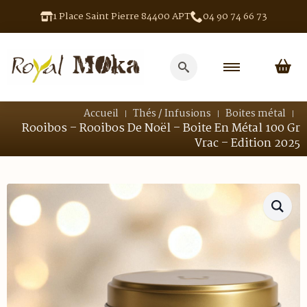
1 Place Saint Pierre 84400 APT
04 90 74 66 73
Search
for:
Accueil
Thés / Infusions
Boites métal
Rooibos – Rooibos De Noël – Boite En Métal 100 Gr
Vrac – Edition 2025