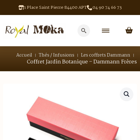
1 Place Saint Pierre 84400 APT
04 90 74 66 73
Search
for:
Accueil
Thés / Infusions
Les coffrets Dammann
Coffret Jardin Botanique – Dammann Frères