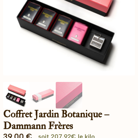
Coffret Jardin Botanique –
Dammann Frères
39.00
€
soit 207.92€ le kilo