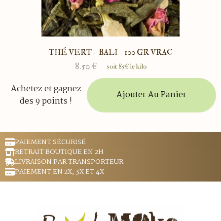
THÉ VERT – BALI – 100 GR VRAC
8.50
€
soit 85€ le kilo
Achetez et gagnez
Ajouter Au Panier
des 9 points !
PAIEMENT SÉCURISÉ
RETRAIT BOUTIQUE EN 2H
LIVRAISON PAR TRANSPORTEUR
PAIEMENT EN 2X, 3X ET 4X