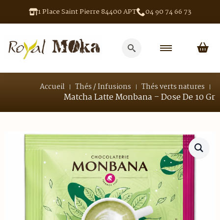
1 Place Saint Pierre 84400 APT
04 90 74 66 73
Search
for:
Accueil
Thés / Infusions
Thés verts natures
Matcha Latte Monbana – Dose De 10 Gr