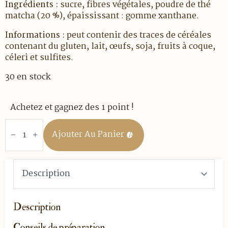
Ingrédients :
sucre, fibres végétales, poudre de thé
matcha (20 %), épaississant : gomme xanthane.
Informations :
peut contenir des traces de céréales
contenant du gluten, lait, œufs, soja, fruits à coque,
céleri et sulfites.
30 en stock
Achetez et gagnez des 1 point !
quantité
de
Ajouter Au Panier
MATCHA
LATTE
MONBANA
-
DOSE
DE
10
GR
Description
Conseils de préparation