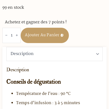
99 en stock
Achetez et gagnez des 7 points !
quantité
de
Ajouter Au Panier
Thé
noir
-
Keemun
F.O.P
-
100
gr
vrac
Description
Conseils de dégustation
Température de l’eau : 90 °C
Temps d’infusion : 3 à 5 minutes