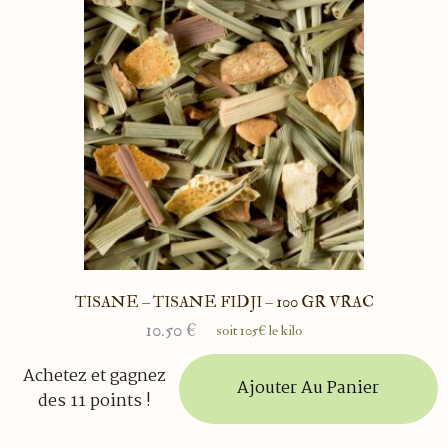
TISANE – TISANE FIDJI – 100 GR VRAC
10.50
€
soit 105€ le kilo
Achetez et gagnez
Ajouter Au Panier
des 11 points !