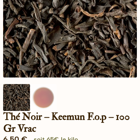
Thé Noir – Keemun F.o.p – 100
Gr Vrac
6.50
€
soit 65€ le kilo