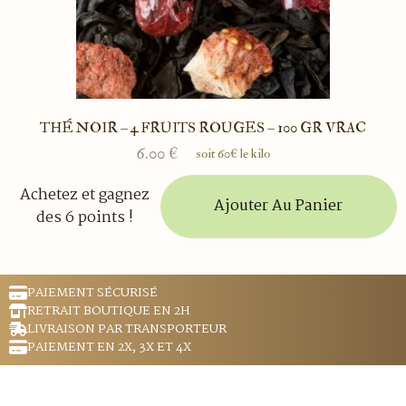
THÉ NOIR – 4 FRUITS ROUGES – 100 GR VRAC
6.00
€
soit 60€ le kilo
Achetez et gagnez
Ajouter Au Panier
des 6 points !
PAIEMENT SÉCURISÉ
RETRAIT BOUTIQUE EN 2H
LIVRAISON PAR TRANSPORTEUR
PAIEMENT EN 2X, 3X ET 4X