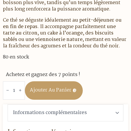
boisson plus vive, tandis qu’un temps légèrement
plus long renforcera la puissance aromatique.
Ce thé se déguste idéalement
au petit-déjeuner ou
en fin de repas
. Il accompagne parfaitement
une
tarte au citron
, un
cake à l’orange
, des
biscuits
sablés
ou une
viennoiserie nature
, mettant en valeur
la fraîcheur des agrumes et la rondeur du thé noir.
80 en stock
Achetez et gagnez des 7 points !
quantité
de
Ajouter Au Panier
Thé
noir
-
Agrumes
-
100
gr
vrac