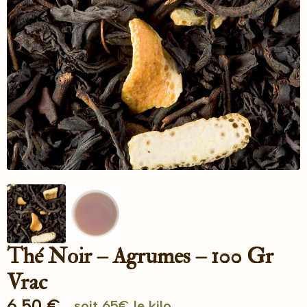
Thé Noir – Agrumes – 100 Gr
Vrac
6.50
€
soit 65€ le kilo