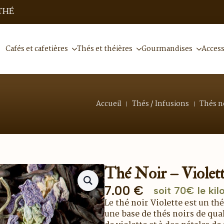
THÉ
Cafés et cafetières
Thés et théières
Gourmandises
Access
Accueil
Thés / Infusions
Thés n
Thé Noir – Violet
7.00
€
soit 70€ le kil
Le
thé noir Violette
est un thé
une
base de thés noirs de qua