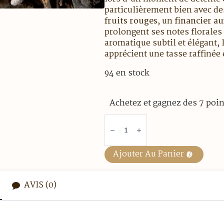
particulièrement bien avec d
fruits rouges
, un
financier au
prolongent ses notes florales
aromatique subtil et élégant, l
apprécient une tasse raffinée
94 en stock
Achetez et gagnez des 7 poin
quantité
de
Thé
noir
-
Ajouter Au Panier
Violette
-
100
gr
AVIS (0)
vrac