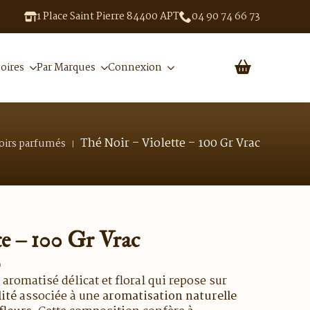
1 Place Saint Pierre 84400 APT
04 90 74 66 73
oires
Par Marques
Connexion
Thé Noir – Violette – 100 Gr Vrac
oirs parfumés
te – 100 Gr Vrac
o
 aromatisé délicat et floral qui repose sur
lité
associée à une
aromatisation naturelle