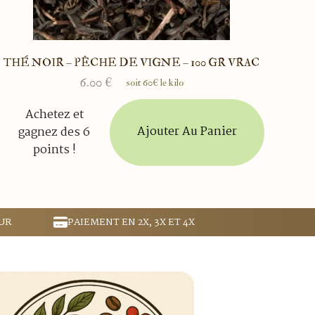
THÉ NOIR – PÊCHE DE VIGNE – 100 GR VRAC
6.00
€
soit 60€ le kilo
Achetez et
Ajouter Au Panier
gagnez des 6
points !
UR
PAIEMENT EN 2X, 3X ET 4X