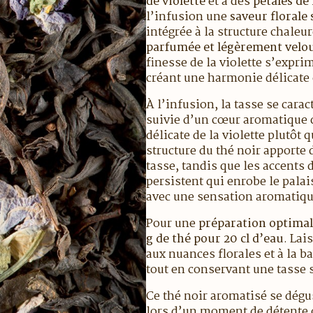
de violette
et à des
pétales de 
l’infusion une
saveur florale 
intégrée à la structure chaleu
parfumée et légèrement velo
finesse de la violette s’expri
créant une harmonie délicate 
À l’infusion, la tasse se cara
suivie d’un cœur aromatique 
délicate de la violette plutôt 
structure du thé noir apporte 
tasse, tandis que les accents 
persistent qui enrobe le palai
avec une sensation aromatique
Pour une
préparation optima
g de thé pour 20 cl d’eau
. Lai
aux nuances florales et à la b
tout en conservant une tasse
Ce thé noir aromatisé se dég
lors d’un moment de détente o