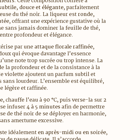
fleurs
. Cette composition confère à
subtile, douce et élégante
, parfaitement
reuse du thé noir. La liqueur est
ronde,
utée
, offrant une expérience gustative où la
me sans jamais dominer la feuille de thé,
entre profondeur et élégance.
ctérise par une
attaque florale raffinée
,
doux qui évoque davantage l’essence
qu’une note trop sucrée ou trop intense. La
de la profondeur et de la consistance à la
de violette ajoutent un parfum subtil et
s sans lourdeur. L’ensemble est équilibré,
 légère et raffinée.
le
, chauffe l’eau à
90 °C
, puis verse-la sur
2
sse infuser
4 à 5 minutes
afin de permettre
ase de thé noir de se déployer en harmonie,
 sans amertume excessive.
uste idéalement
en après-midi ou en soirée
,
u de pause délicate. Il s’accorde