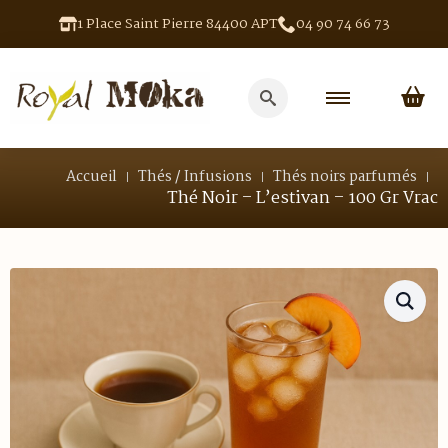
1 Place Saint Pierre 84400 APT
04 90 74 66 73
Search
for:
Accueil
Thés / Infusions
Thés noirs parfumés
Thé Noir – L’estivan – 100 Gr Vrac