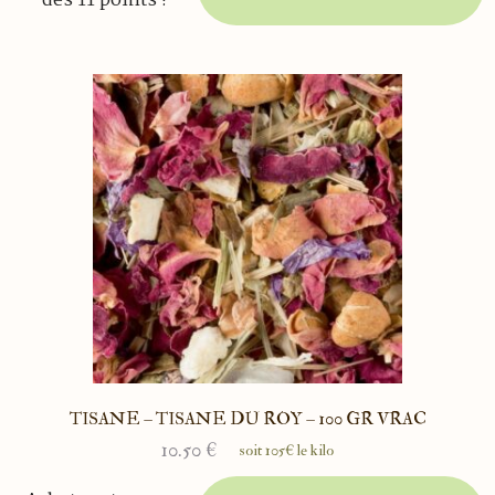
des 11 points !
TISANE – TISANE DU ROY – 100 GR VRAC
10.50
€
soit 105€ le kilo