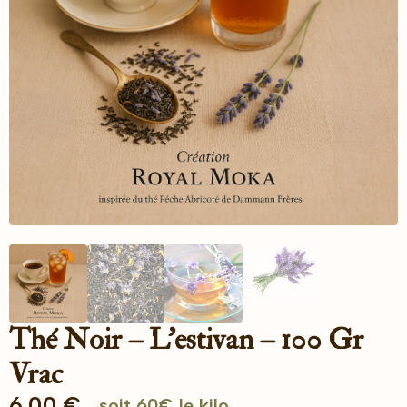
Thé Noir – L’estivan – 100 Gr
Vrac
6.00
€
soit 60€ le kilo