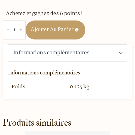
Achetez et gagnez des 6 points !
quantité
de
Ajouter Au Panier
thé
noir
-
L'ESTIVAN
-
100
GR
VRAC
Informations complémentaires
Poids
0.125 kg
Produits similaires