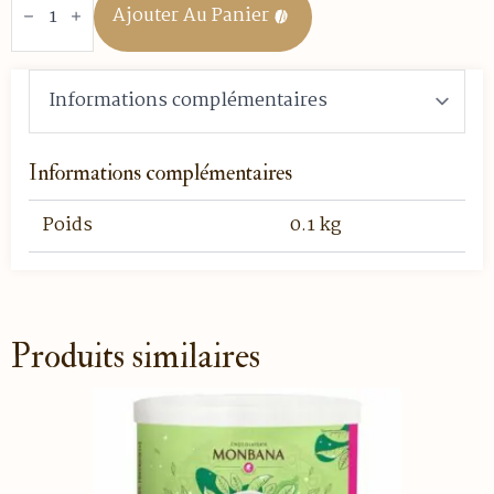
de
Ajouter Au Panier
Thé
vert
-
Mao
Feng
-
100
gr
vrac
Informations complémentaires
Poids
0.1 kg
Produits similaires