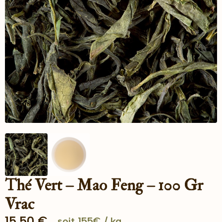
Thé Vert – Mao Feng – 100 Gr
Vrac
15.50
€
soit 155€ / kg