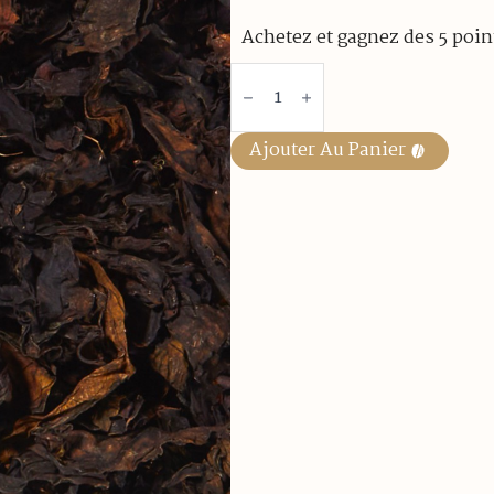
Achetez et gagnez des 5 point
quantité
de
FEUILLES
DE
CAFE
Ajouter Au Panier
BIO
50
GR
VRAC