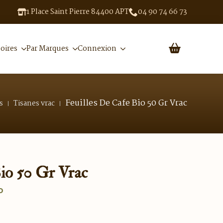
1 Place Saint Pierre 84400 APT
04 90 74 66 73
oires
Par Marques
Connexion
Feuilles De Cafe Bio 50 Gr Vrac
s
Tisanes vrac
Bio 50 Gr Vrac
o