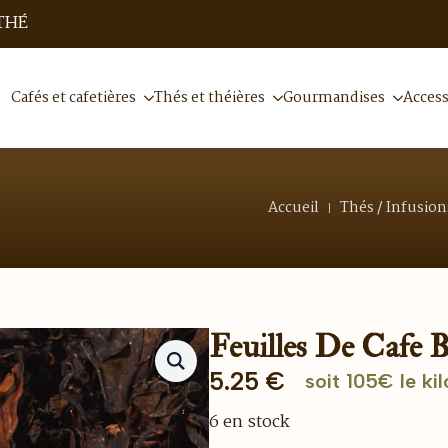
THÉ
Cafés et cafetières
Thés et théières
Gourmandises
Access
Accueil
Thés / Infusion
Feuilles De Cafe 
5.25
€
soit 105€ le kil
6 en stock