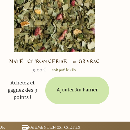
MATÉ – CITRON CERISE – 100 GR VRAC
9.00
€
soit 90€ le kilo
Achetez et
Ajouter Au Panier
gagnez des 9
points !
UR
PAIEMENT EN 2X, 3X ET 4X