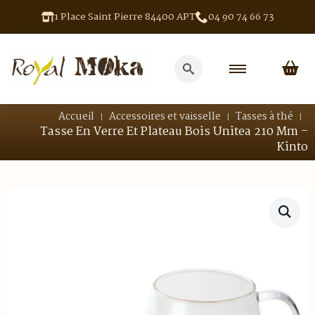
1 Place Saint Pierre 84400 APT
04 90 74 66 73
Search
for:
Accueil
Accessoires et vaisselle
Tasses à thé
Tasse En Verre Et Plateau Bois Unitea 210 Mm –
Kinto