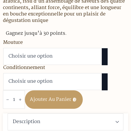
de
arabica, issu d’un assemblage de saveurs des quatre
continents, alliant force, équilibre et une longueur
prix :
en bouche exceptionnelle pour un plaisir de
7.50 €
dégustation unique
à
Gagnez jusqu'à 30 points.
30.00 €
Mouture
Conditionnement
quantité
de
Ajouter Au Panier
Mélange
Grand
Père