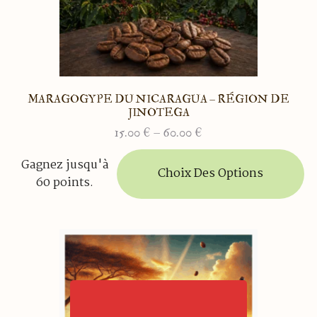
MARAGOGYPE DU NICARAGUA – RÉGION DE
JINOTEGA
15.00
€
–
60.00
€
Plage
de
Ce
Gagnez jusqu'à
prix :
produit
Choix Des Options
60 points.
15.00 €
a
à
plusieurs
60.00 €
variations.
Les
options
peuvent
être
choisies
sur