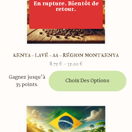
En rupture. Bientôt de
la
retour.
page
du
produit
KENYA – LAVÉ – AA – RÉGION MONT KENYA
8.75
€
–
35.00
€
Plage
de
Ce
Gagnez jusqu'à
prix :
produit
Choix Des Options
35 points.
8.75 €
a
à
plusieurs
35.00 €
variations.
Les
options
peuvent
être
choisies