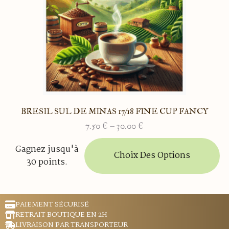
sur
la
page
du
produit
BRESIL SUL DE MINAS 17/18 FINE CUP FANCY
7.50
€
–
30.00
€
Plage
de
Ce
Gagnez jusqu'à
prix :
produit
Choix Des Options
30 points.
7.50 €
a
à
plusieurs
30.00 €
variations.
Les
PAIEMENT SÉCURISÉ
options
RETRAIT BOUTIQUE EN 2H
peuvent
LIVRAISON PAR TRANSPORTEUR