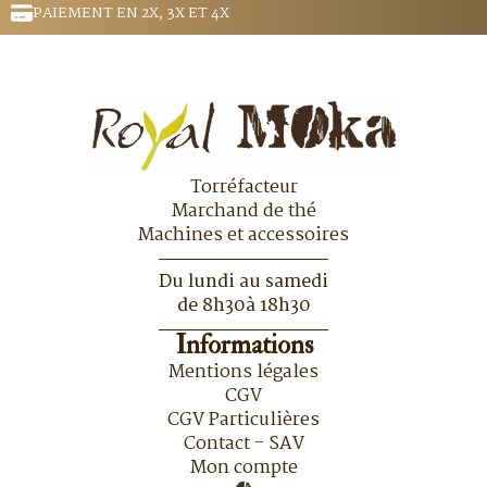
être
PAIEMENT EN 2X, 3X ET 4X
choisies
sur
la
page
du
produit
Torréfacteur
Marchand de thé
Machines et accessoires
Du lundi au samedi
de 8h30à 18h30
Informations
Mentions légales
CGV
CGV Particulières
Contact - SAV
Mon compte