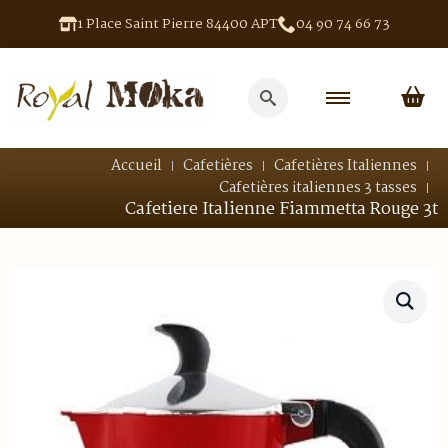
1 Place Saint Pierre 84400 APT
04 90 74 66 73
Search
for:
Accueil
Cafetières
Cafetières Italiennes
Cafetières italiennes 3 tasses
Cafetiere Italienne Fiammetta Rouge 3t