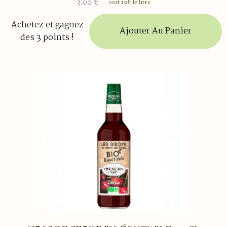
3.00
€
soit 12€ le litre
Achetez et gagnez
Ajouter Au Panier
des 3 points !