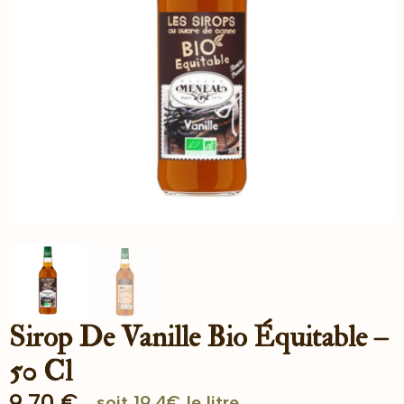
Sirop De Vanille Bio Équitable –
50 Cl
9.70
€
soit 19.4€ le litre