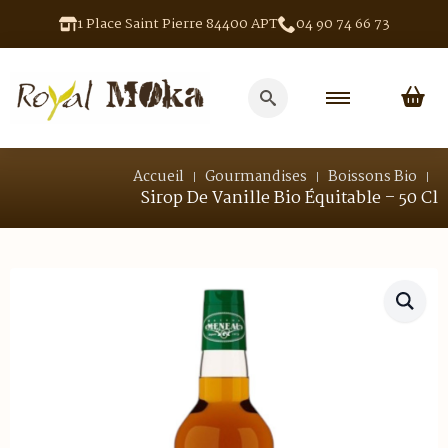
1 Place Saint Pierre 84400 APT
04 90 74 66 73
Search
for:
Accueil
Gourmandises
Boissons Bio
Sirop De Vanille Bio Équitable – 50 Cl