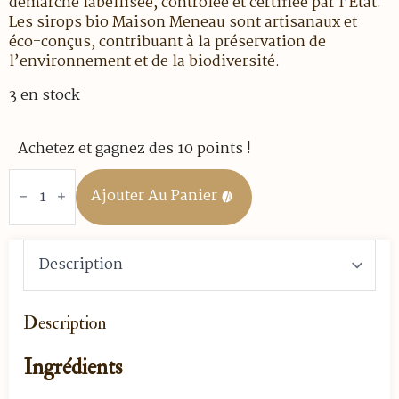
démarche labellisée, contrôlée et certifiée par l’État.
Les sirops bio Maison Meneau sont artisanaux et
éco-conçus, contribuant à la préservation de
l’environnement et de la biodiversité.
3 en stock
Achetez et gagnez des 10 points !
quantité
de
Ajouter Au Panier
Sirop
de
Vanille
Bio
Équitable
–
50
cl
Description
Ingrédients