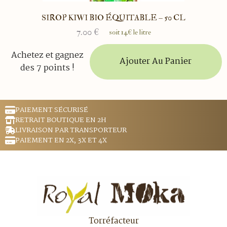
SIROP KIWI BIO ÉQUITABLE – 50 CL
7.00
€
soit 14€ le litre
Achetez et gagnez
Ajouter Au Panier
des 7 points !
PAIEMENT SÉCURISÉ
RETRAIT BOUTIQUE EN 2H
LIVRAISON PAR TRANSPORTEUR
PAIEMENT EN 2X, 3X ET 4X
Torréfacteur