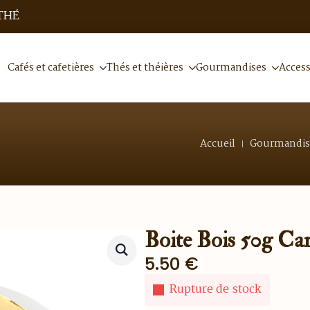
THÉ
Cafés et cafetières
Thés et théières
Gourmandises
Access
Accueil
Gourmandis
Boite Bois 50g Ca
5.50
€
Rupture de stock