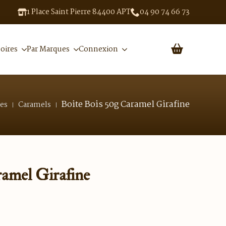
1 Place Saint Pierre 84400 APT
04 90 74 66 73
oires
Par Marques
Connexion
Boite Bois 50g Caramel Girafine
es
Caramels
ramel Girafine