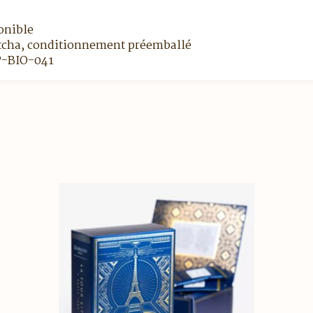
onible
atcha, conditionnement préemballé
JP-BIO-041