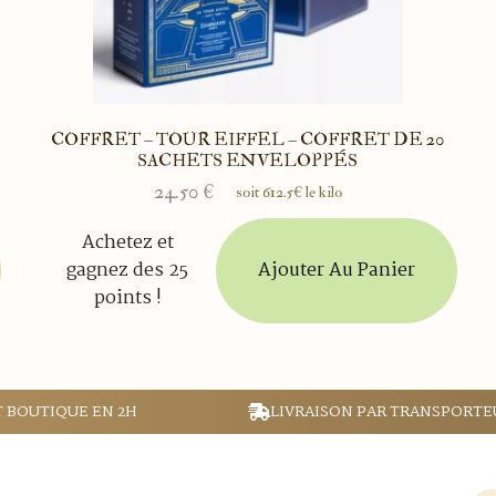
C
COFFRET – TOUR EIFFEL – COFFRET DE 20
SACHETS ENVELOPPÉS
24.50
€
soit 612.5€ le kilo
Achetez et
Ajouter Au Panier
gagnez des 25
points !
T BOUTIQUE EN 2H
LIVRAISON PAR TRANSPORTE