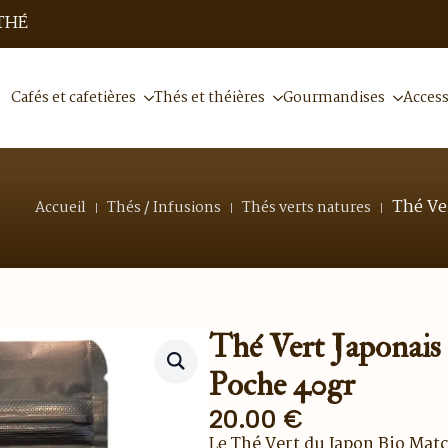
THÉ
Cafés et cafetières
Thés et théières
Gourmandises
Access
Thé Ve
Accueil
Thés / Infusions
Thés verts natures
Thé Vert Japonais
Poche 40gr
20.00
€
Le
Thé Vert du Japon Bio Matc