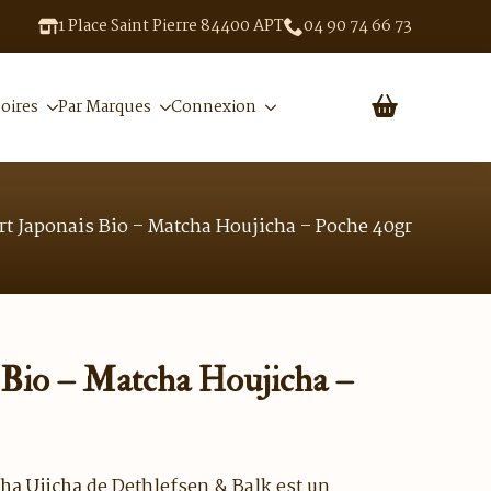
1 Place Saint Pierre 84400 APT
04 90 74 66 73
oires
Par Marques
Connexion
rt Japonais Bio – Matcha Houjicha – Poche 40gr
 Bio – Matcha Houjicha –
ha Ujicha
de
Dethlefsen & Balk
est un