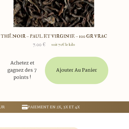
THÉ NOIR – PAUL ET VIRGINIE – 100 GR VRAC
7.00
€
soit 70€ le kilo
Achetez et
Ajouter Au Panier
gagnez des 7
points !
UR
PAIEMENT EN 2X, 3X ET 4X