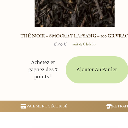
THÉ NOIR – SMOCKEY LAPSANG – 100 GR VRA
6.50
€
soit 65€ le kilo
Achetez et
Ajouter Au Panier
gagnez des 7
points !
PAIEMENT SÉCURISÉ
RETRAI