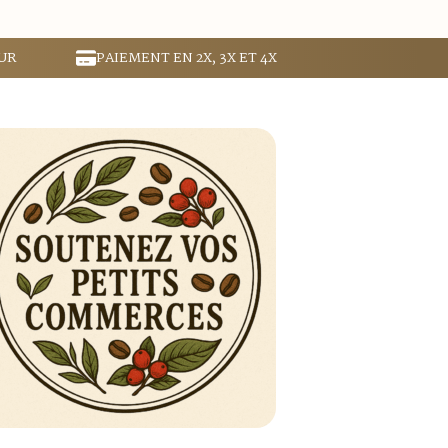
UR
PAIEMENT EN 2X, 3X ET 4X