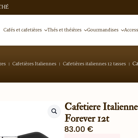
THÉ
Cafés et cafetières
Thés et théières
Gourmandises
Access
Ca
res
Cafetières Italiennes
Cafetières italiennes 12 tasses
Cafetiere Italienn
Forever 12t
83.00
€