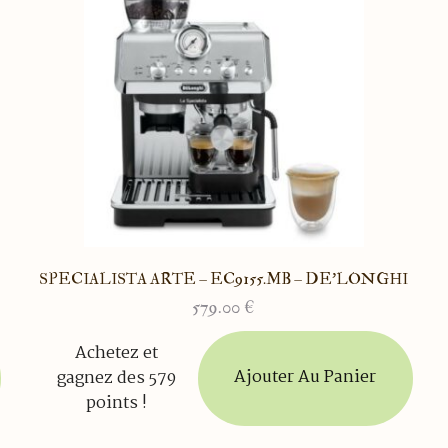
SPECIALISTA ARTE – EC9155.MB – DE’LONGHI
579.00
€
Achetez et
Ajouter Au Panier
gagnez des 579
points !